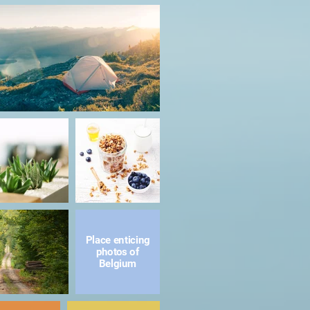
Place enticing
photos of
Belgium