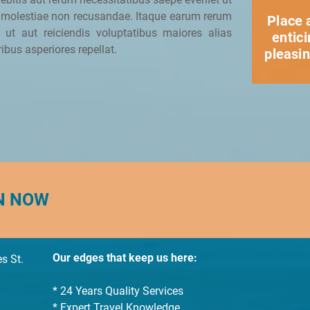
t molestiae non recusandae. Itaque earum rerum
Place 
, ut aut reiciendis voluptatibus maiores alias
entic
ibus asperiores repellat.
pleasi
N NOW
Our edges that keep us here:
s St.
* 24 Years Quality Services
* Expert Travel Knowledge