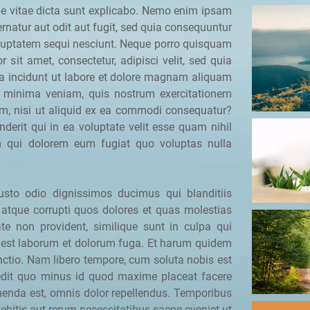
tae vitae dicta sunt explicabo. Nemo enim ipsam
rnatur aut odit aut fugit, sed quia consequuntur
oluptatem sequi nesciunt. Neque porro quisquam
 sit amet, consectetur, adipisci velit, sed quia
incidunt ut labore et dolore magnam aliquam
 minima veniam, quis nostrum exercitationem
am, nisi ut aliquid ex ea commodi consequatur?
derit qui in ea voluptate velit esse quam nihil
um qui dolorem eum fugiat quo voluptas nulla
sto odio dignissimos ducimus qui blanditiis
 atque corrupti quos dolores et quas molestias
ate non provident, similique sunt in culpa qui
id est laborum et dolorum fuga. Et harum quidem
tinctio. Nam libero tempore, cum soluta nobis est
pedit quo minus id quod maxime placeat facere
enda est, omnis dolor repellendus. Temporibus
ebitis aut rerum necessitatibus saepe eveniet ut