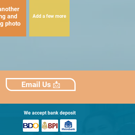
another
ing and
Add a few more
ng photo
Email Us 📩
We accept bank deposit