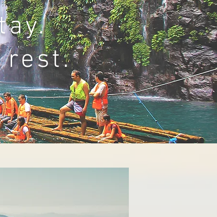
tay.
 rest.