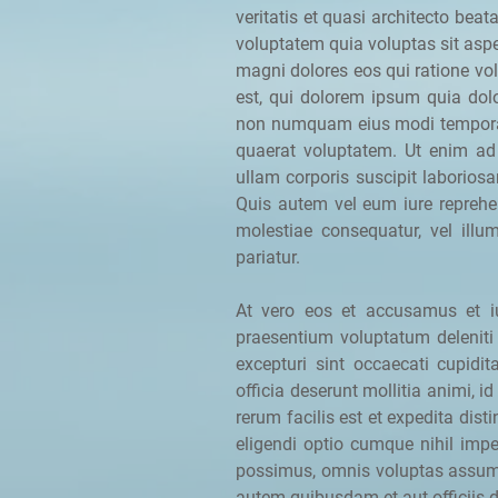
veritatis et quasi architecto bea
voluptatem quia voluptas sit aspe
magni dolores eos qui ratione v
est, qui dolorem ipsum quia dolor
non numquam eius modi tempora 
quaerat voluptatem. Ut enim ad
ullam corporis suscipit laborios
Quis autem vel eum iure reprehen
molestiae consequatur, vel ill
pariatur.
At vero eos et accusamus et iu
praesentium voluptatum deleniti
excepturi sint occaecati cupidit
officia deserunt mollitia animi, 
rerum facilis est et expedita dis
eligendi optio cumque nihil im
possimus, omnis voluptas assum
autem quibusdam et aut officiis d