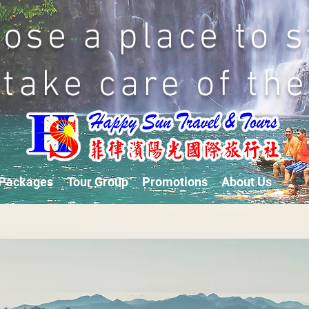
ose a place to s
 take care of the
Packages
Tour Group
Promotions
About Us